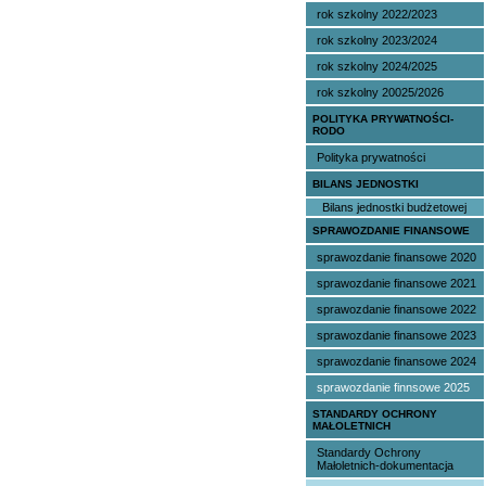
rok szkolny 2022/2023
rok szkolny 2023/2024
rok szkolny 2024/2025
rok szkolny 20025/2026
POLITYKA PRYWATNOŚCI-
RODO
Polityka prywatności
BILANS JEDNOSTKI
Bilans jednostki budżetowej
SPRAWOZDANIE FINANSOWE
sprawozdanie finansowe 2020
sprawozdanie finansowe 2021
sprawozdanie finansowe 2022
sprawozdanie finansowe 2023
sprawozdanie finansowe 2024
sprawozdanie finnsowe 2025
STANDARDY OCHRONY
MAŁOLETNICH
Standardy Ochrony
Małoletnich-dokumentacja