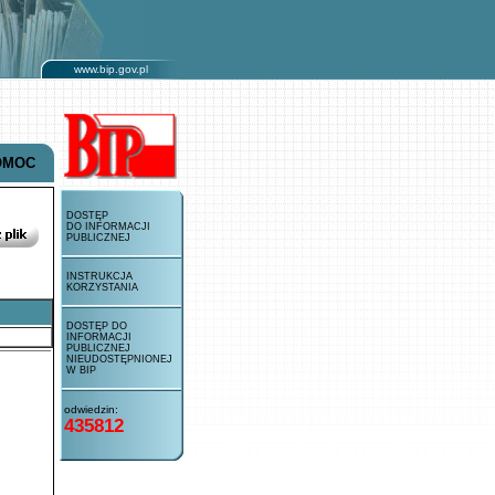
www.bip.gov.pl
OMOC
DOSTĘP
DO INFORMACJI
PUBLICZNEJ
INSTRUKCJA
KORZYSTANIA
DOSTĘP DO
INFORMACJI
PUBLICZNEJ
NIEUDOSTĘPNIONEJ
W BIP
odwiedzin:
435812