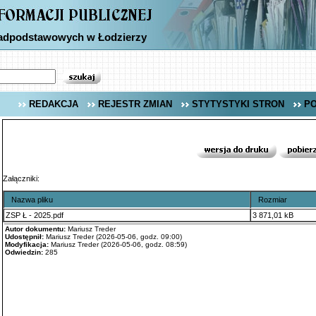
nadpodstawowych w Łodzierzy
REDAKCJA
REJESTR ZMIAN
STYTYSTYKI STRON
P
Załączniki:
Nazwa pliku
Rozmiar
ZSP Ł - 2025.pdf
3 871,01 kB
Autor dokumentu:
Mariusz Treder
Udostępnił:
Mariusz Treder (2026-05-06, godz. 09:00)
Modyfikacja:
Mariusz Treder (2026-05-06, godz. 08:59)
Odwiedzin:
285