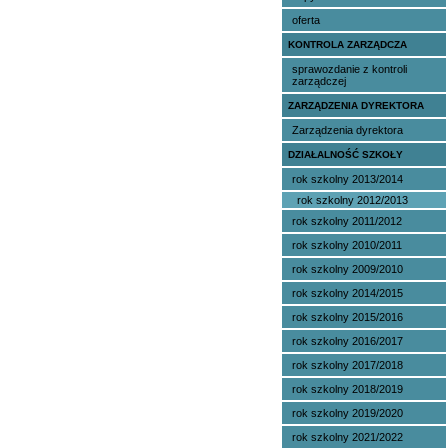
oferta
KONTROLA ZARZĄDCZA
sprawozdanie z kontroli
zarządczej
ZARZĄDZENIA DYREKTORA
Zarządzenia dyrektora
DZIAŁALNOŚĆ SZKOŁY
rok szkolny 2013/2014
rok szkolny 2012/2013
rok szkolny 2011/2012
rok szkolny 2010/2011
rok szkolny 2009/2010
rok szkolny 2014/2015
rok szkolny 2015/2016
rok szkolny 2016/2017
rok szkolny 2017/2018
rok szkolny 2018/2019
rok szkolny 2019/2020
rok szkolny 2021/2022