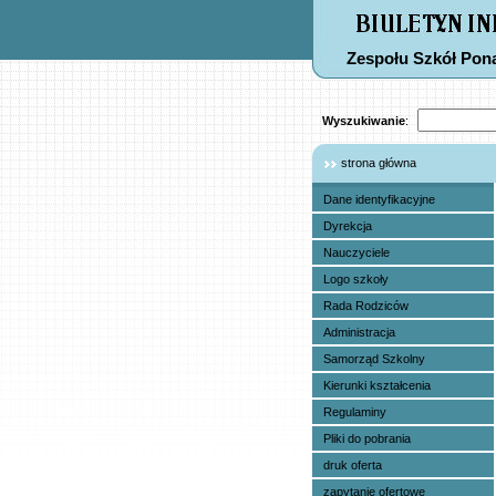
Zespołu Szkół Po
Wyszukiwanie
:
strona główna
Dane identyfikacyjne
Dyrekcja
Nauczyciele
Logo szkoły
Rada Rodziców
Administracja
Samorząd Szkolny
Kierunki kształcenia
Regulaminy
Pliki do pobrania
druk oferta
zapytanie ofertowe