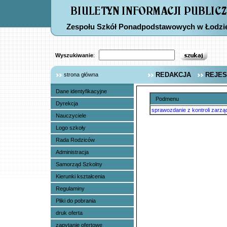
Zespołu Szkół Ponadpodstawowych w Łodzi
Wyszukiwanie
:
REDAKCJA
REJES
strona główna
Dane identyfikacyjne
Podmenu
Dyrekcja
sprawozdanie z kontroli zarzą
Nauczyciele
Logo szkoły
Rada Rodziców
Administracja
Samorząd Szkolny
Kierunki kształcenia
Regulaminy
Pliki do pobrania
druk oferta
zapytanie ofertowe