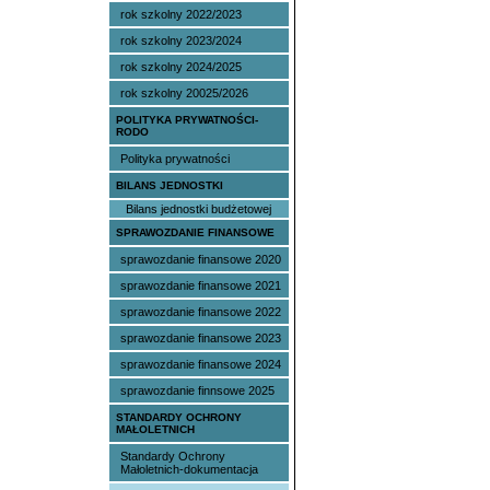
rok szkolny 2022/2023
rok szkolny 2023/2024
rok szkolny 2024/2025
rok szkolny 20025/2026
POLITYKA PRYWATNOŚCI-
RODO
Polityka prywatności
BILANS JEDNOSTKI
Bilans jednostki budżetowej
SPRAWOZDANIE FINANSOWE
sprawozdanie finansowe 2020
sprawozdanie finansowe 2021
sprawozdanie finansowe 2022
sprawozdanie finansowe 2023
sprawozdanie finansowe 2024
sprawozdanie finnsowe 2025
STANDARDY OCHRONY
MAŁOLETNICH
Standardy Ochrony
Małoletnich-dokumentacja