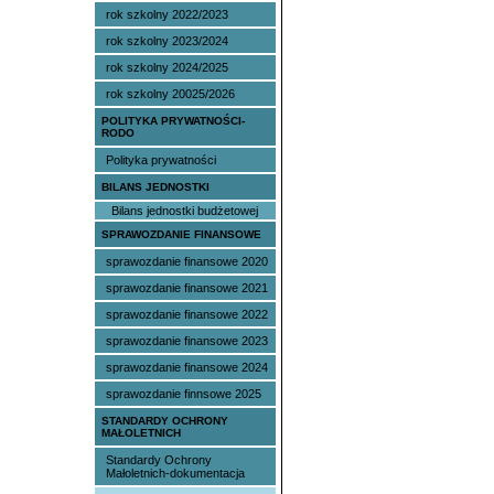
rok szkolny 2022/2023
rok szkolny 2023/2024
rok szkolny 2024/2025
rok szkolny 20025/2026
POLITYKA PRYWATNOŚCI-
RODO
Polityka prywatności
BILANS JEDNOSTKI
Bilans jednostki budżetowej
SPRAWOZDANIE FINANSOWE
sprawozdanie finansowe 2020
sprawozdanie finansowe 2021
sprawozdanie finansowe 2022
sprawozdanie finansowe 2023
sprawozdanie finansowe 2024
sprawozdanie finnsowe 2025
STANDARDY OCHRONY
MAŁOLETNICH
Standardy Ochrony
Małoletnich-dokumentacja