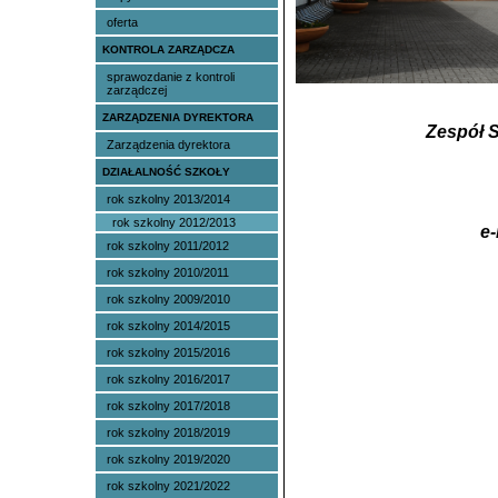
oferta
KONTROLA ZARZĄDCZA
sprawozdanie z kontroli
zarządczej
ZARZĄDZENIA DYREKTORA
Zespół 
Zarządzenia dyrektora
DZIAŁALNOŚĆ SZKOŁY
rok szkolny 2013/2014
rok szkolny 2012/2013
e-
rok szkolny 2011/2012
rok szkolny 2010/2011
rok szkolny 2009/2010
rok szkolny 2014/2015
rok szkolny 2015/2016
rok szkolny 2016/2017
rok szkolny 2017/2018
rok szkolny 2018/2019
rok szkolny 2019/2020
rok szkolny 2021/2022