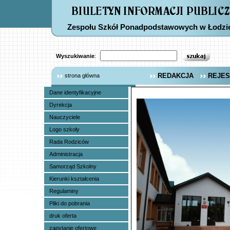
Zespołu Szkół Ponadpodstawowych w Łodzi
Wyszukiwanie
:
REDAKCJA
REJES
strona główna
Dane identyfikacyjne
Dyrekcja
Nauczyciele
Logo szkoły
Rada Rodziców
Administracja
Samorząd Szkolny
Kierunki kształcenia
Regulaminy
Pliki do pobrania
druk oferta
zapytanie ofertowe